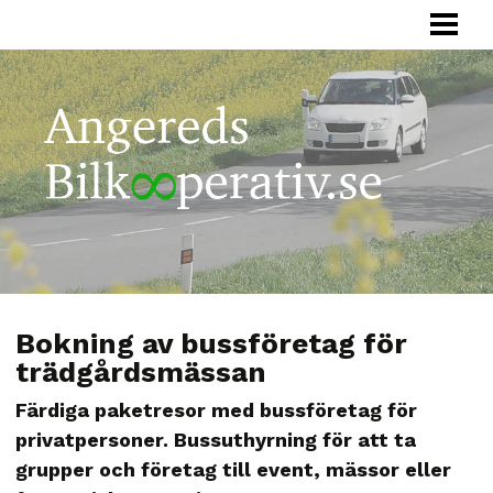
HEM
BILKOOPERATIV
HUR FUNGERAR
FÖRETAG
SAMÅKNING
OM OSS
Bokning av bussföretag för
trädgårdsmässan
Färdiga paketresor med bussföretag för
privatpersoner. Bussuthyrning för att ta
grupper och företag till event, mässor eller