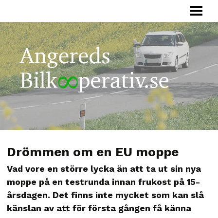
HEM
BILKOOPERATIV
HUR FUNGERAR
FÖRETAG
SAMÅKNING
OM OSS
Drömmen om en EU moppe
Vad vore en större lycka än att ta ut sin nya
moppe på en testrunda innan frukost på 15-
årsdagen. Det finns inte mycket som kan slå
känslan av att för första gången få känna