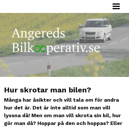
HEM
BILKOOPERATIV
HUR FUNGERAR
FÖRETAG
SAMÅKNING
OM OSS
Hur skrotar man bilen?
Många har åsikter och vill tala om för andra
hur det är. Det är inte alltid som man vill
lyssna då! Men om man vill skrota sin bil, hur
gör man då? Hoppar på den och hoppas? Eller