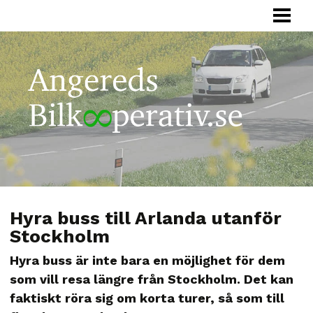
HEM
BILKOOPERATIV
HUR FUNGERAR
FÖRETAG
SAMÅKNING
OM OSS
Hyra buss till Arlanda utanför
Stockholm
Hyra buss är inte bara en möjlighet för dem
som vill resa längre från Stockholm. Det kan
faktiskt röra sig om korta turer, så som till