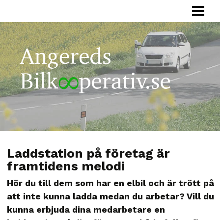
HEM
BILKOOPERATIV
HUR FUNGERAR
FÖRETAG
SAMÅKNING
OM OSS
Laddstation på företag är
framtidens melodi
Hör du till dem som har en elbil och är trött på
att inte kunna ladda medan du arbetar? Vill du
kunna erbjuda dina medarbetare en