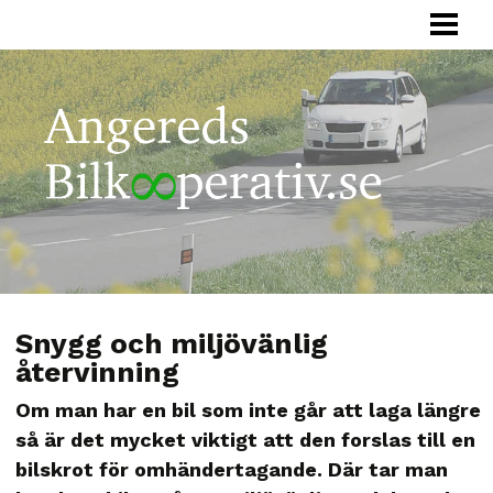
HEM
BILKOOPERATIV
HUR FUNGERAR
FÖRETAG
SAMÅKNING
OM OSS
Snygg och miljövänlig
återvinning
Om man har en bil som inte går att laga längre
så är det mycket viktigt att den forslas till en
bilskrot för omhändertagande. Där tar man