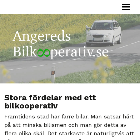
HEM
BILKOOPERATIV
HUR FUNGERAR
FÖRETAG
SAMÅKNING
OM OSS
Stora fördelar med ett
bilkooperativ
Framtidens stad har färre bilar. Man satsar hårt
på att minska bilismen och man gör detta av
flera olika skäl. Det starkaste är naturligtvis att